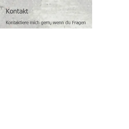
Kontakt
Kontaktiere mich gern, wenn du Fragen
zu meinen Angeboten oder zum
Schamanismus hast.
Name
Betreff
Email