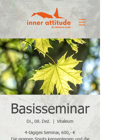
Basisseminar
Di., 08. Dez.
  |  
Vitaleum
4-tägiges Seminar, 600,- €
Die eigenen Spirits kennenlernen und die