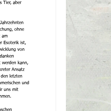
 Tier, aber 
 Jahrzehnten 
rschung, ohne 
t am 
Esoterik ist, 
wicklung von 
edanken 
t werden kann, 
reter Ansatz 
den letzten 
ehmerischen und 
r uns mit 
ommen.
nschen 