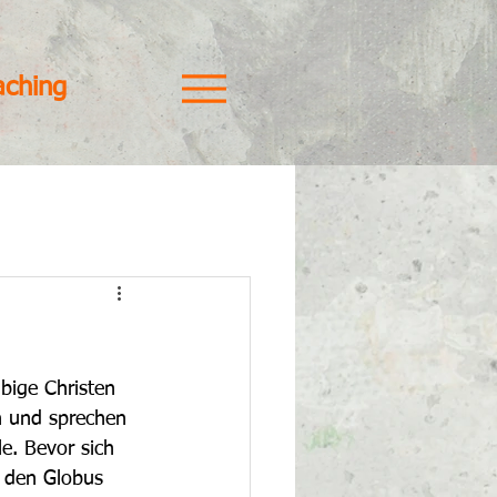
aching
bige Christen 
n und sprechen 
e. Bevor sich 
m den Globus 