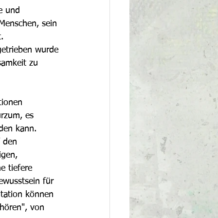
e und 
 Menschen, sein 
.
getrieben wurde 
samkeit zu 
tionen 
urzum, es 
rden kann. 
 den 
igen, 
e tiefere 
ewusstsein für 
itation können 
hören", von 