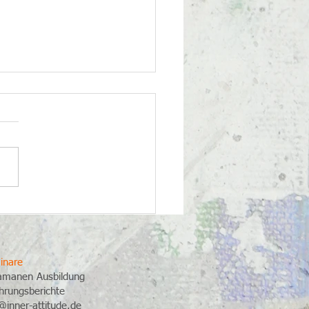
Kontrapunkt zur
alisierung​
inare
amanen Ausbildung
hrungsberichte
@inner-attitude.de