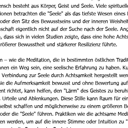
sch besteht aus Körper, Geist und Seele. Viele spirituell
tionen betrachten die "Seele" als das tiefste Wesen eines
 oder den Sitz des Bewusstseins und der inneren Weisheit
schaft eigentlich nicht auf der Suche nach der Seele. An
, dass sich in vielen Studien zeigte, dass eine hohe Acht
ößerer Bewusstheit und stärkerer Resilizienz führte. 
n – wie die Meditation, die in bestimmten östlichen Tradi
nnen ein Weg sein, eine seelische Erfahrung zu haben. K
ne Verbindung zur Seele durch Achtsamkeit hergestellt we
sie die Aufmerksamkeit bewusst und ohne Bewertung auf
 richtet, kann helfen, den "Lärm" des Geistes zu beruh
, Urteile und Ablenkungen. Diese Stille kann Raum für ein
selbst schaffen und möglicherweise zu einem größeren B
oder die "Seele" führen. Praktiken wie die achtsame Med
n werden, um auf die innere Stimme oder Intuition zu "