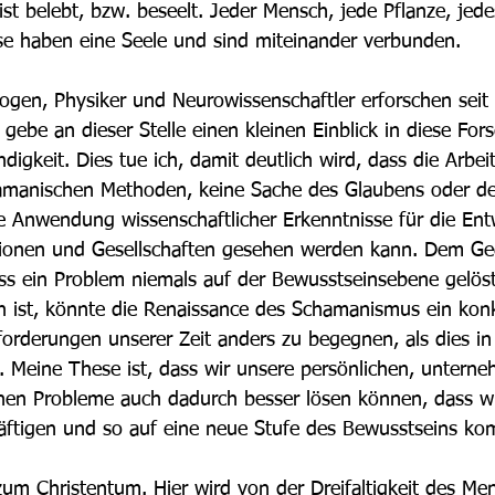
ist belebt, bzw. beseelt. Jeder Mensch, jede Pflanze, jedes
e haben eine Seele und sind miteinander verbunden. 
ogen, Physiker und Neurowissenschaftler erforschen seit
gebe an dieser Stelle einen kleinen Einblick in diese Fo
digkeit. Dies tue ich, damit deutlich wird, dass die Arbei
manischen Methoden, keine Sache des Glaubens oder der 
e Anwendung wissenschaftlicher Erkenntnisse für die Ent
ionen und Gesellschaften gesehen werden kann. Dem G
ass ein Problem niemals auf der Bewusstseinsebene gelös
n ist, könnte die Renaissance des Schamanismus ein konk
orderungen unserer Zeit anders zu begegnen, als dies in 
. Meine These ist, dass wir unsere persönlichen, untern
ichen Probleme auch dadurch besser lösen können, dass wi
äftigen und so auf eine neue Stufe des Bewusstseins k
um Christentum. Hier wird von der Dreifaltigkeit des Me