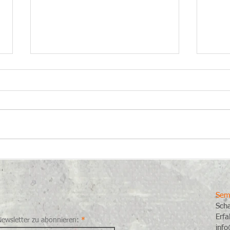
Können wir das globale
Der 
Bewusstsein beeinflussen?
Digit
Sem
Sch
Erfa
Newsletter zu abonnieren:
info